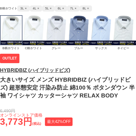
B柄ホワイト
3L ×
4L ×
5L ×
6L ×
7L ×
8L ×
B柄ホワイト
C柄ホワイト
グレー
ブルー
サックス
ネイビー
OUTLET
HYBRIDBIZ (ハイブリッドビズ)
大きいサイズ メンズ HYBRIDBIZ (ハイブリッドビ
ズ) 超形態安定 汗染み防止 綿100％ ボタンダウン 半
袖 ワイシャツ カッターシャツ RELAX BODY
6,490円
オンラインストア価格
3,773円
最大42%OFF
(税込)