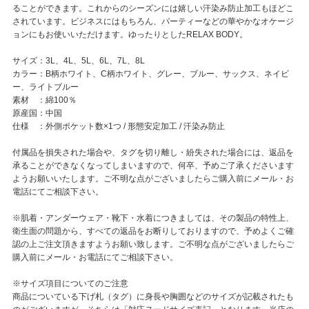
ることができます。これからのシーズンには嬉しい汗染み防止加工もほどこ
されています。ビジネスにはもちろん、パーティーなどの華やかなオケージ
ョンにもお使いいただけます。ゆったりとしたRELAX BODY。
サイズ：3L、4L、5L、6L、7L、8L
カラー：B柄ホワイト、C柄ホワイト、グレー、ブルー、サックス、ネイビ
ー、ライトブルー
素材 ：綿100％
原産国：中国
仕様 ：外側ポケット数×1つ / 形態安定加工 / 汗染み防止
付属品を損失された場合や、タグを切り離し・紛失された場合には、返品を
承ることができなくなってしまいますので、何卒、予めご了承くださいます
ようお願いいたします。ご不明な点がございましたらご購入前にメール・お
電話にてご相談下さい。
※肌着・アンダーウェア・靴下・水着につきましては、その製品の特性上、
衛生面の問題から、すべての返品をお断りしておりますので、予めよくご確
認の上ご注文頂きますようお願い致します。ご不明な点がございましたらご
購入前にメール・お電話にてご相談下さい。
※サイズ項目についてのご注意
商品についている下げ札（タグ）に身長や胸囲などのサイズが記載されたも