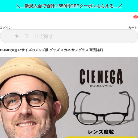
＼ 新規入会で合計1,550円OFFクーポンもらえる ／
ログイン
カート
HOME
大きいサイズのメンズ服
グッズ
メガネ/サングラス
商品詳細