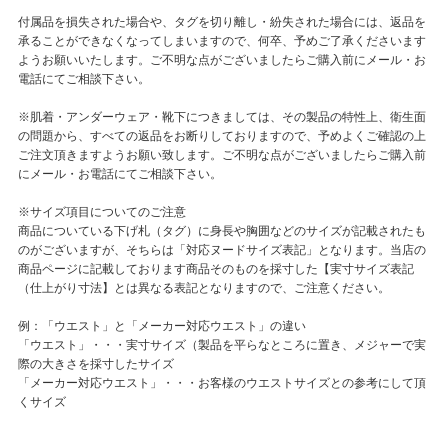
付属品を損失された場合や、タグを切り離し・紛失された場合には、返品を
承ることができなくなってしまいますので、何卒、予めご了承くださいます
ようお願いいたします。ご不明な点がございましたらご購入前にメール・お
電話にてご相談下さい。
※肌着・アンダーウェア・靴下につきましては、その製品の特性上、衛生面
の問題から、すべての返品をお断りしておりますので、予めよくご確認の上
ご注文頂きますようお願い致します。ご不明な点がございましたらご購入前
にメール・お電話にてご相談下さい。
※サイズ項目についてのご注意
商品についている下げ札（タグ）に身長や胸囲などのサイズが記載されたも
のがございますが、そちらは「対応ヌードサイズ表記」となります。当店の
商品ページに記載しております商品そのものを採寸した【実寸サイズ表記
（仕上がり寸法】とは異なる表記となりますので、ご注意ください。
例：「ウエスト」と「メーカー対応ウエスト」の違い
「ウエスト」・・・実寸サイズ（製品を平らなところに置き、メジャーで実
際の大きさを採寸したサイズ
「メーカー対応ウエスト」・・・お客様のウエストサイズとの参考にして頂
くサイズ