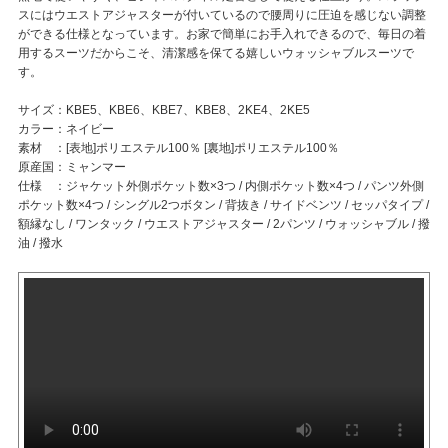
スにはウエストアジャスターが付いているので腰周りに圧迫を感じない調整
ができる仕様となっています。お家で簡単にお手入れできるので、毎日の着
用するスーツだからこそ、清潔感を保てる嬉しいウォッシャブルスーツで
す。
サイズ：KBE5、KBE6、KBE7、KBE8、2KE4、2KE5
カラー：ネイビー
素材 ：[表地]ポリエステル100％ [裏地]ポリエステル100％
原産国：ミャンマー
仕様 ：ジャケット外側ポケット数×3つ / 内側ポケット数×4つ / パンツ外側
ポケット数×4つ / シングル2つボタン / 背抜き / サイドベンツ / セッパタイプ /
額縁なし / ワンタック / ウエストアジャスター / 2パンツ / ウォッシャブル / 撥
油 / 撥水