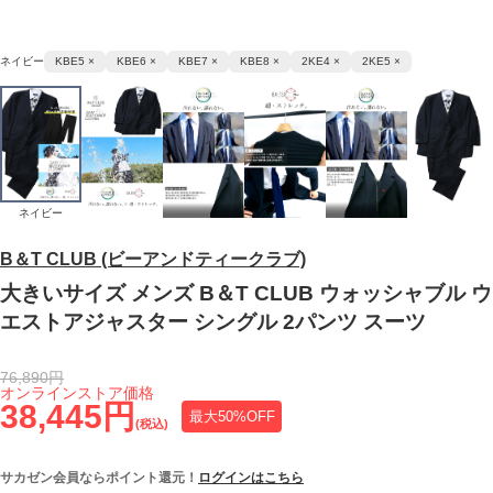
ネイビー
KBE5 ×
KBE6 ×
KBE7 ×
KBE8 ×
2KE4 ×
2KE5 ×
ネイビー
B＆T CLUB (ビーアンドティークラブ)
大きいサイズ メンズ B＆T CLUB ウォッシャブル ウ
エストアジャスター シングル 2パンツ スーツ
76,890円
オンラインストア価格
38,445円
最大50%OFF
(税込)
サカゼン会員ならポイント還元！
ログインはこちら