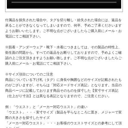
付属品を損失された場合や、タグを切り離し・紛失された場合には、返品を
承ることができなくなってしまいますので、何卒、予めご了承くださいます
ようお願いいたします。ご不明な点がございましたらご購入前にメール・お
電話にてご相談下さい。
※肌着・アンダーウェア・靴下・水着につきましては、その製品の特性上、
衛生面の問題から、すべての返品をお断りしておりますので、予めよくご確
認の上ご注文頂きますようお願い致します。ご不明な点がございましたらご
購入前にメール・お電話にてご相談下さい。
※サイズ項目についてのご注意
商品についている下げ札（タグ）に身長や胸囲などのサイズが記載されたも
のがございますが、そちらは「対応ヌードサイズ表記」となります。当店の
商品ページに記載しております商品そのものを採寸した【実寸サイズ表記
（仕上がり寸法】とは異なる表記となりますので、ご注意ください。
例：「ウエスト」と「メーカー対応ウエスト」の違い
「ウエスト」・・・実寸サイズ（製品を平らなところに置き、メジャーで実
際の大きさを採寸したサイズ
「メーカー対応ウエスト」・・・お客様のウエストサイズとの参考にして頂