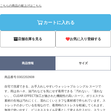
こちらの商品の裾上げはこちら
カートに入れる
店舗在庫を見る
お気に入り登録する
商品情報
サイズ
商品番号:0302202608
自宅で洗濯できる、お手入れしやすいウォッシャブル シングル スーツで
す。雨は水ハネ、油汚れなどを気にせず着用できる「汚れない」「濡れな
い」、CLEAR EFFECT加工が施された機能性の高いスーツ。ポリエステル
素材の生地は汚れにくく、濡れにくいとタフな素材感で作られています。ス
トレッチのきいている生地なので、着用時のストレスを軽減してくれます。
無地で使いやすく、ビジネススタイル定番として使える仕上がり。スラック