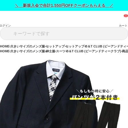
＼ 新規入会で合計1,550円OFFクーポンもらえる ／
ログイン
カート
HOME
大きいサイズのメンズ服
セットアップ
セットアップ
B＆T CLUB (ビーアンドティ
HOME
大きいサイズのメンズ服
紳士服
スーツ
B＆T CLUB (ビーアンドティークラブ)
商