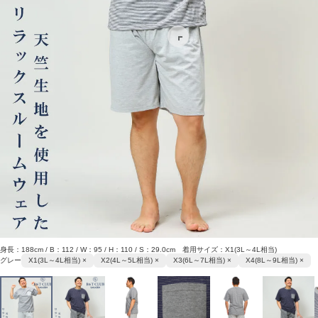
身長：188cm / B：112 / W：95 / H：110 / S：29.0cm 着用サイズ：X1(3L～4L相当)
グレー
X1(3L～4L相当) ×
X2(4L～5L相当) ×
X3(6L～7L相当) ×
X4(8L～9L相当) ×