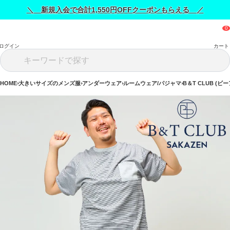
＼ 新規入会で合計1,550円OFFクーポンもらえる ／
ログイン
カート
HOME
大きいサイズのメンズ服
アンダーウェア
ルームウェア/パジャマ
B＆T CLUB (