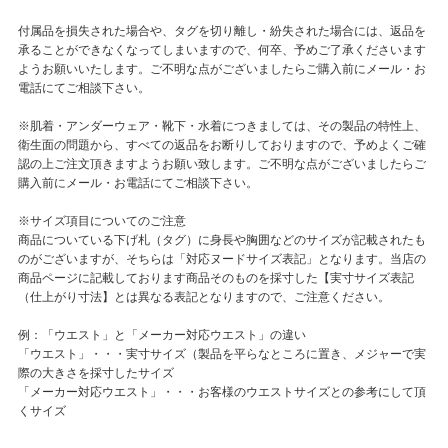
付属品を損失された場合や、タグを切り離し・紛失された場合には、返品を
承ることができなくなってしまいますので、何卒、予めご了承くださいます
ようお願いいたします。ご不明な点がございましたらご購入前にメール・お
電話にてご相談下さい。
※肌着・アンダーウェア・靴下・水着につきましては、その製品の特性上、
衛生面の問題から、すべての返品をお断りしておりますので、予めよくご確
認の上ご注文頂きますようお願い致します。ご不明な点がございましたらご
購入前にメール・お電話にてご相談下さい。
※サイズ項目についてのご注意
商品についている下げ札（タグ）に身長や胸囲などのサイズが記載されたも
のがございますが、そちらは「対応ヌードサイズ表記」となります。当店の
商品ページに記載しております商品そのものを採寸した【実寸サイズ表記
（仕上がり寸法】とは異なる表記となりますので、ご注意ください。
例：「ウエスト」と「メーカー対応ウエスト」の違い
「ウエスト」・・・実寸サイズ（製品を平らなところに置き、メジャーで実
際の大きさを採寸したサイズ
「メーカー対応ウエスト」・・・お客様のウエストサイズとの参考にして頂
くサイズ