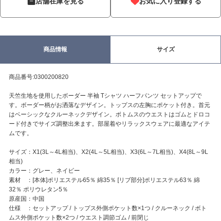
店舗在庫を見る
お気に入り登録する
商品情報
サイズ
商品番号:0300200820
天竺生地を使用したボーダー 半袖 Tシャツ ハーフパンツ セットアップで
す。ボーダー柄がお洒落なデザイン。トップスの左胸にポケット付き。首元
はベーシックなクルーネックデザイン。ボトムスのウエストはゴムとドロコ
ード付きでサイズ調整出来ます。部屋着やリラックスウェアに最適なアイテ
ムです。
サイズ：X1(3L～4L相当)、X2(4L～5L相当)、X3(6L～7L相当)、X4(8L～9L
相当)
カラー：グレー、ネイビー
素材 ：[本体]ポリエステル65％ 綿35％ [リブ部分]ポリエステル63％ 綿
32％ ポリウレタン5％
原産国：中国
仕様 ：セットアップ / トップス外側ポケット数×1つ / クルーネック / ボト
ムス外側ポケット数×2つ / ウエスト調節ゴム / 前閉じ