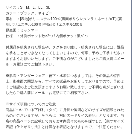
サイズ：S、M、L、LL、3L
カラー：ブラック、ネイビー
素材 ：[表地]ポリエステル100％(裏面ポリウレタンラミネート加工) [裏
地]ポリエステル100％ [中綿]ポリエステル100％
原産国：ミャンマー
仕様 ：外側ポケット数×2つ / 内側ポケット数×1つ
付属品を損失された場合や、タグを切り離し・紛失された場合には、返品
を承ることができなくなってしまいますので、何卒、予めご了承ください
ますようお願いいたします。ご不明な点がございましたらご購入前にメー
ル・お電話にてご相談下さい。
※肌着・アンダーウェア・靴下・水着につきましては、その製品の特性
上、衛生面の問題から、すべての返品をお断りしておりますので、予めよ
くご確認の上ご注文頂きますようお願い致します。ご不明な点がございま
したらご購入前にメール・お電話にてご相談下さい。
※サイズ項目についてのご注意
商品についている下げ札（タグ）に身長や胸囲などのサイズが記載された
ものがございますが、そちらは「対応ヌードサイズ表記」となります。当
店の商品ページに記載しております商品そのものを採寸した【実寸サイズ
表記（仕上がり寸法】とは異なる表記となりますので、ご注意ください。