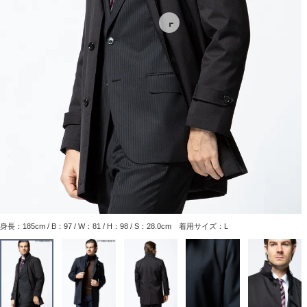
身長：185cm / B：97 / W：81 / H：98 / S：28.0cm 着用サイズ：L