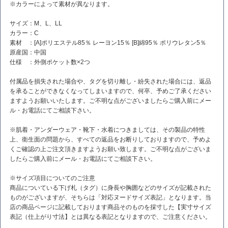
※カラーによって素材が異なります。
サイズ：M、L、LL
カラー：C
素材 ：[A]ポリエステル85％ レーヨン15％ [B]綿95％ ポリウレタン5％
原産国：中国
仕様 ：外側ポケット数×2つ
付属品を損失された場合や、タグを切り離し・紛失された場合には、返品
を承ることができなくなってしまいますので、何卒、予めご了承ください
ますようお願いいたします。ご不明な点がございましたらご購入前にメー
ル・お電話にてご相談下さい。
※肌着・アンダーウェア・靴下・水着につきましては、その製品の特性
上、衛生面の問題から、すべての返品をお断りしておりますので、予めよ
くご確認の上ご注文頂きますようお願い致します。ご不明な点がございま
したらご購入前にメール・お電話にてご相談下さい。
※サイズ項目についてのご注意
商品についている下げ札（タグ）に身長や胸囲などのサイズが記載された
ものがございますが、そちらは「対応ヌードサイズ表記」となります。当
店の商品ページに記載しております商品そのものを採寸した【実寸サイズ
表記（仕上がり寸法】とは異なる表記となりますので、ご注意ください。