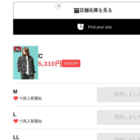
店舗在庫を見る
Find your size
C
5,310円
30%OFF
M
完売しまし
で再入荷通知
L
完売しまし
で再入荷通知
LL
完売しまし