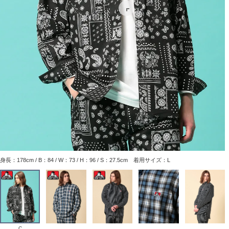
身長：178cm / B：84 / W：73 / H：96 / S：27.5cm 着用サイズ：L
C