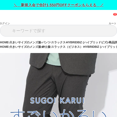
＼ 新規入会で合計1,550円OFFクーポンもらえる ／
ログイン
カート
HOME
大きいサイズのメンズ服
パンツ
スラックス
HYBRIDBIZ (ハイブリッドビズ)
商品
HOME
大きいサイズのメンズ服
紳士服
スラックス（ビジネス）
HYBRIDBIZ (ハイブリッ