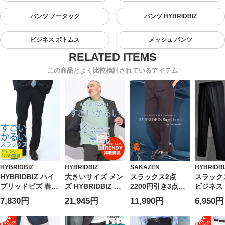
パンツ ノータック
パンツ HYBRIDBIZ
ビジネス ボトムス
メッシュ パンツ
この商品とよく比較検討されているアイテム
HYBRIDBIZ
HYBRIDBIZ
SAKAZEN
HYBRIDBI
HYBRIDBIZ ハイ
大きいサイズ メン
スラックス2点
スラック
ブリッドビズ 春夏
ズ HYBRIDBIZ ハ
2200円引き3点
ビジネス 
すごいかるい スト
イブリッドビズ 春
5500円引き対象商
model
7,830円
21,945円
11,990円
6,950円
レッチ メッシュ
夏対応 すごいかる
品 すごいかるい
い ストレ
ノータックスラッ
い ストレッチ メ
ワイドパンツ スト
ンタック
クス ビジネス 紳
ッシュ 無地 シン
レッチ ピンタック
ンツ ボト