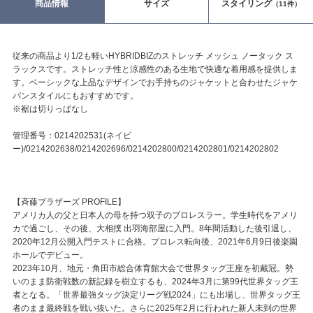
商品情報
サイズ
スタイリング
（11件）
従来の商品より1/2も軽いHYBRIDBIZのストレッチ メッシュ ノータック ス
ラックスです。ストレッチ性と涼感性のある生地で快適な着用感を提供しま
す。ベーシックな上品なデザインでお手持ちのジャケットと合わせたジャケ
パンスタイルにもおすすめです。
※裾は切りっぱなし
管理番号：0214202531(ネイビ
ー)/0214202638/0214202696/0214202800/0214202801/0214202802
【斉藤ブラザーズ PROFILE】
アメリカ人の父と日本人の母を持つ双子のプロレスラー。学生時代をアメリ
カで過ごし、その後、大相撲 出羽海部屋に入門。8年間活動した後引退し、
2020年12月公開入門テストに合格。プロレス転向後、2021年6月9日後楽園
ホールでデビュー。
2023年10月、地元・角田市総合体育館大会で世界タッグ王座を初戴冠。勢
いのまま防衛戦数の新記録を樹立するも、2024年3月に第99代世界タッグ王
者となる。「世界最強タッグ決定リーグ戦2024」にも出場し、世界タッグ王
者のまま最終戦を戦い抜いた。さらに2025年2月に行われた新人未到の世界