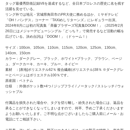
タッグ最優秀防衛記録V8を達成するなど、全日本プロレスの歴史に名を残す
活躍を見せている。
リング外では地元・宮城県角田市のPR大使に務めるほか、ミヤギテレビ
「OH！バンデス」コーナー「TAXIめしリターンズ」にレギュラー出演。
2024年8月には初の写真集「斉藤ブラザーズ写真集DOOM！」（2025年2月
26日にはメジャーデビューシングル「どっち？」で発売するなど活動の幅を
広げている。決め台詞は「DOOM！」（ドゥーム！）
サイズ：100cm、105cm、110cm、115cm、120cm、125cm、130cm、
140cm、150cm
カラー：ダークグレー、ブラック、ホワイト×ブラック、ブラウン、ベージ
ュ、ダークカーキ、カーキ、ブルー、ネイビー
素材 ：[表地]ポリエステル62％ 複合繊維(ポリエステル)38％ ※ダークグレ
ーとベージュはポリエステル100％です。
原産国：ベトナム
仕様 ：外側ポケット数×4つ / ジップフライ / ノータック / ストレッチ / ウォ
ッシャブル
付属品を損失された場合や、タグを切り離し・紛失された場合には、返品を
承ることができなくなってしまいますので、何卒、予めご了承くださいます
ようお願いいたします。ご不明な点がございましたらご購入前にメール・お
電話にてご相談下さい。