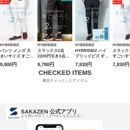
士 ウォッシャブル
グル 2ツ釦 ジャケ
Leo model シアサ
ング 軽い
洗える
ット セットアップ
ッカー ボトムス
夏 ワン
対応 クールビズ
スラックス ビジネ
ックス
節電 涼しい 暑さ
ス パンツ ロング
対策
軽い 軽量 春 夏 大
きいサイズ メンズ
HYBRIDBIZ
HYBRIDBIZ
HYBRIDBIZ
HYBRIDBI
パンツ メンズ 大
スラックス2点
HYBRIDBIZ ハイ
スラック
きいサイズ すごい
2200円引き3点
ブリッドビズ すご
すごいす
すずしい ノータッ
5500円引き対象商
いすずしい 接触冷
トレッチ
9,800円
9,790円
7,830円
7,830円
ク スラックス 遮
品 HYBRIDBIZ ハ
感 涼感 ストレッ
ク パンツ
熱 UVカット 接触
イブリッドビズ サ
チ ノータックスラ
ット UV
冷感 HYBRIDBIZ
イドウエストゴム
ックス ビジネス
HYBRID
最近チェックしたアイテム
ハイブリッドビズ
ストレッチ ノータ
紳士 春夏 ウォッ
ブリッド
ック パンツ ウォ
シャブル 洗える
ッシャブル 洗える
すごいらく セット
アップ対応 入学
SAKAZEN 公式アプリ
卒業 行事 イベン
より使いやすく！クーポンももらえる！
ト ビジカジ ゴル
フ