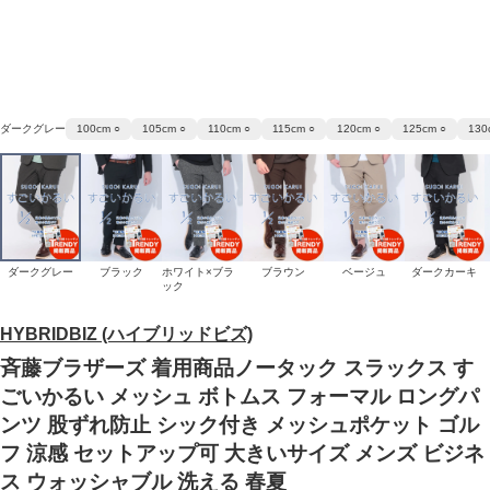
ダークグレー
100cm ○
105cm ○
110cm ○
115cm ○
120cm ○
125cm ○
130
ダークグレー
ブラック
ホワイト×ブラ
ブラウン
ベージュ
ダークカーキ
ック
HYBRIDBIZ (ハイブリッドビズ)
斉藤ブラザーズ 着用商品ノータック スラックス す
ごいかるい メッシュ ボトムス フォーマル ロングパ
ンツ 股ずれ防止 シック付き メッシュポケット ゴル
フ 涼感 セットアップ可 大きいサイズ メンズ ビジネ
ス ウォッシャブル 洗える 春夏