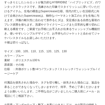
すっきりとしたシルエットが魅力的なHYBRIDBIZ「ハイブリッドビズ」のワ
ンタックスラックスです。洗練された印象でスタイリッシュに穿いていただ
けるアイテム。生地の構造はSupercrease仕様。現代の忙しい生活様式に向
けて企画されたSupercreaseは、独特なパーマネント加工のヒダを生地に与
えます。洋服の耐久性に合わせて形作るヒダは、安定感がある自然な最初の
プレス状態を保ちます。洗濯やドライクリーニングまた日常的な擦り切れに
耐える構造です。ご家庭でお手軽にお手入れが出来るウォッシャブル機能付
き。使いやすいシンプルデザインで、お手持ちのジャケットと合わせてジャ
ケパンスタイルもお楽しみいただけます。
※裾は切りっぱなし
サイズ：100、105、110、115、120、125、130
カラー：ブルー
素材 ：ポリエステル100％
原産国：その他
仕様 ：外側ポケット数×4つ / ワンタック / ストレッチ / ウォッシャブル / イ
ージーケア
付属品を損失された場合や、タグを切り離し・紛失された場合には、返品を
承ることができなくなってしまいますので、何卒、予めご了承くださいます
ようお願いいたします。ご不明な点がございましたらご購入前にメール・お
電話にてご相談下さい。
※肌着・アンダーウェア・靴下・水着につきましては、その製品の特性上、