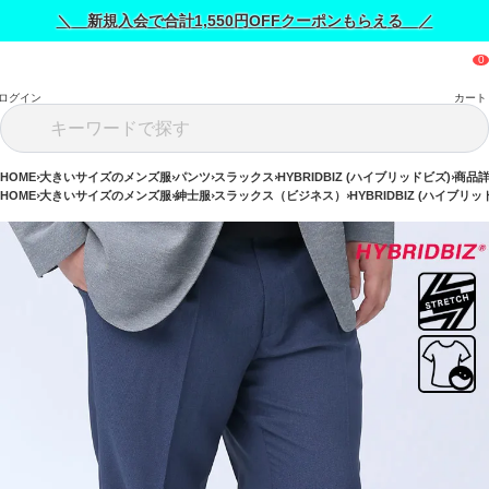
＼ 新規入会で合計1,550円OFFクーポンもらえる ／
ログイン
カート
HOME
大きいサイズのメンズ服
パンツ
スラックス
HYBRIDBIZ (ハイブリッドビズ)
商品
HOME
大きいサイズのメンズ服
紳士服
スラックス（ビジネス）
HYBRIDBIZ (ハイブリッ