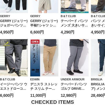
GERRY
GERRY
B＆T CLUB
B＆T CLU
GERRY (ジェリー)
GERRY (ジェリー)
テーパード パンツ
パンツ メ
ジョガーパンツ
半袖Tシャツ ショ
メンズ 大きいサイ
きいサイ
UVカット ストレ
ートパンツ セット
ズ 快ラクWEAR
乾 カルキ
4,950円
6,600円
4,290円
4,950円
ッチ 撥水 ロゴ刺
アップ 撥水 冷感
DRYリップル ウエ
地 タッ
繍 クライミングパ
ストレッチ ナイロ
ストゴム イージー
ドパンツ
ンツ ボトムス ス
ン 上下セット ユ
パンツ ボトムス
ロングパ
ポーツ アウトドア
ニセックス
スラックス ジャー
イ 薄手
ランニング 多機能
ジ ラフ
春 夏 ユニセック
ス
B＆T CLUB
EDWIN
UNDER ARMOUR
BRIGLIA
イージーパンツ ウ
デニスラ ストレッ
テーパードパンツ
BRIGLI
エストドローコー
チ スリム テーパ
ゴルフ DRIVE
ア) メン
ド ジップアップ
ードパンツ 大きい
TAPERED PANTS
ード パン
6,600円
11,000円
12,980円
28,490
ストレッチ 5ポケ
サイズ メンズ
メンズ 大きいサイ
ン 麻10
ット ボトムス カ
ズ STORM 4WAY
ウエスト