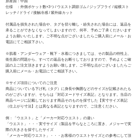
原産国：中国
仕様 ：外側ポケット数×3つ / ウエスト調節ゴム / ジップフライ / 縦横スト
レッチ / ドライ / 接触冷感 / 紫外線カット
付属品を損失された場合や、タグを切り離し・紛失された場合には、返品を
承ることができなくなってしまいますので、何卒、予めご了承くださいます
ようお願いいたします。ご不明な点がございましたらご購入前にメール・お
電話にてご相談下さい。
※肌着・アンダーウェア・靴下・水着につきましては、その製品の特性上、
衛生面の問題から、すべての返品をお断りしておりますので、予めよくご確
認の上ご注文頂きますようお願い致します。ご不明な点がございましたらご
購入前にメール・お電話にてご相談下さい。
※サイズ項目についてのご注意
商品についている下げ札（タグ）に身長や胸囲などのサイズが記載されたも
のがございますが、そちらは「対応ヌードサイズ表記」となります。当店の
商品ページに記載しております商品そのものを採寸した【実寸サイズ表記
（仕上がり寸法】とは異なる表記となりますので、ご注意ください。
例：「ウエスト」と「メーカー対応ウエスト」の違い
「ウエスト」・・・実寸サイズ（製品を平らなところに置き、メジャーで実
際の大きさを採寸したサイズ
「メーカー対応ウエスト」・・・お客様のウエストサイズとの参考にして頂