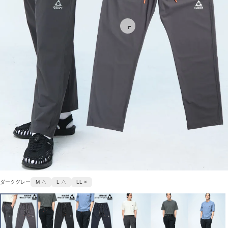
ダークグレー
M △
L △
LL ×