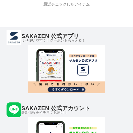
ラージーンズ スト
ストレッチ 撥水
タック 
最近チェックしたアイテム
レッチ アクティブ
ゴルフ ロングパン
イージー
大きいサイズ メン
ツ スポーツ ウエ
BRIWIM
ズ
スト内側ゴム ズレ
18
防止
SAKAZEN 公式アプリ
より使いやすく！クーポンももらえる！
SAKAZEN 公式アカウント
最新情報をイチ早くお届け！