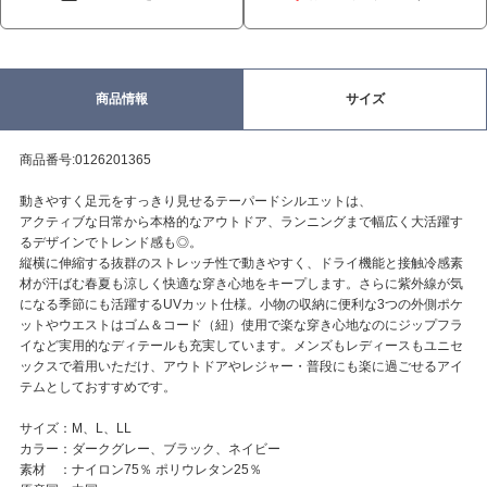
商品情報
サイズ
商品番号:0126201365
動きやすく足元をすっきり見せるテーパードシルエットは、
アクティブな日常から本格的なアウトドア、ランニングまで幅広く大活躍す
るデザインでトレンド感も◎。
縦横に伸縮する抜群のストレッチ性で動きやすく、ドライ機能と接触冷感素
材が汗ばむ春夏も涼しく快適な穿き心地をキープします。さらに紫外線が気
になる季節にも活躍するUVカット仕様。小物の収納に便利な3つの外側ポケ
ットやウエストはゴム＆コード（紐）使用で楽な穿き心地なのにジップフラ
イなど実用的なディテールも充実しています。メンズもレディースもユニセ
ックスで着用いただけ、アウトドアやレジャー・普段にも楽に過ごせるアイ
テムとしておすすめです。
サイズ：M、L、LL
カラー：ダークグレー、ブラック、ネイビー
素材 ：ナイロン75％ ポリウレタン25％