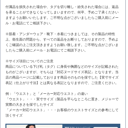
付属品を損失された場合や、タグを切り離し・紛失された場合には、返品
を承ることができなくなってしまいますので、何卒、予めご了承ください
ますようお願いいたします。ご不明な点がございましたらご購入前にメー
ル・お電話にてご相談下さい。
※肌着・アンダーウェア・靴下・水着につきましては、その製品の特性
上、衛生面の問題から、すべての返品をお断りしておりますので、予めよ
くご確認の上ご注文頂きますようお願い致します。ご不明な点がございま
したらご購入前にメール・お電話にてご相談下さい。
※サイズ項目についてのご注意
商品についている下げ札（タグ）に身長や胸囲などのサイズが記載された
ものがございますが、そちらは「対応ヌードサイズ表記」となります。当
店の商品ページに記載しております商品そのものを採寸した【実寸サイズ
表記（仕上がり寸法】とは異なる表記となりますので、ご注意ください。
例：「ウエスト」と「メーカー対応ウエスト」の違い
「ウエスト」・・・実寸サイズ（製品を平らなところに置き、メジャーで
実際の大きさを採寸したサイズ
「メーカー対応ウエスト」・・・お客様のウエストサイズとの参考にして
頂くサイズ