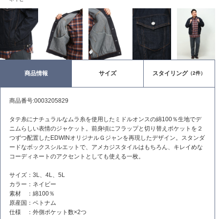
商品情報
サイズ
スタイリング
（2件）
商品番号:0003205829
タテ糸にナチュラルなムラ糸を使用したミドルオンスの綿100％生地でデ
ニムらしい表情のジャケット。前身頃にフラップと切り替えポケットを２
つずつ配置したEDWINオリジナルＧジャンを再現したデザイン。スタンダ
ードなボックスシルエットで、アメカジスタイルはもちろん、キレイめな
コーディネートのアクセントとしても使える一枚。
サイズ：3L、4L、5L
カラー：ネイビー
素材 ：綿100％
原産国：ベトナム
仕様 ：外側ポケット数×2つ