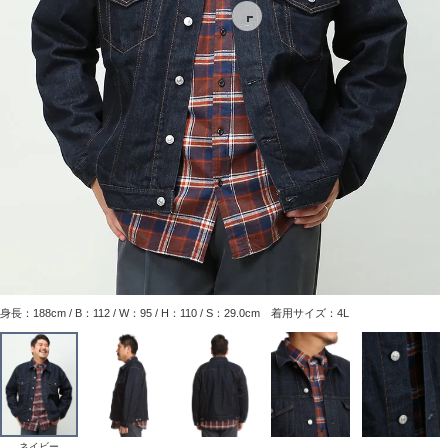
身長：188cm / B：112 / W：95 / H：110 / S：29.0cm 着用サイズ：4L
ネイビー