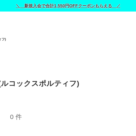
＼ 新規入会で合計1,550円OFFクーポンもらえる ／
ィフ)
rtif (ルコックスポルティフ) 
0 件