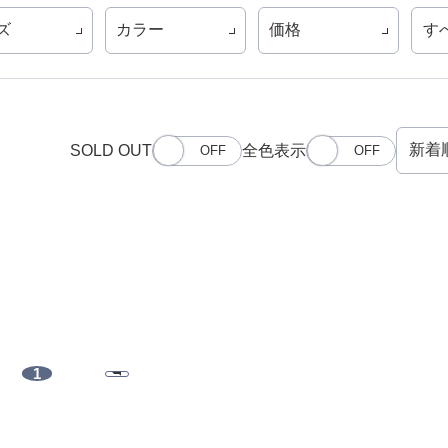
ズ
カラー
価格
す
SOLD OUT
全色表示
1