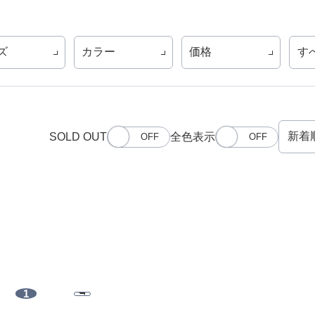
ズ
カラー
価格
す
SOLD OUT
全色表示
1