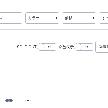
ズ
カラー
価格
す
SOLD OUT
全色表示
1