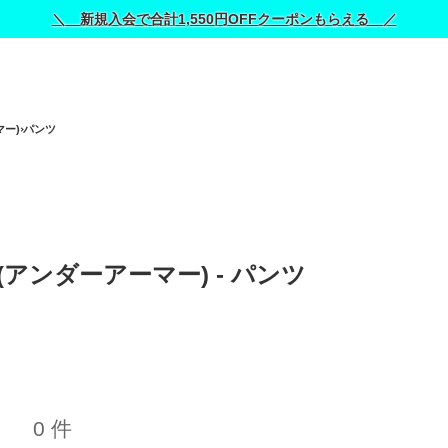
＼ 新規入会で合計1,550円OFFクーポンもらえる ／
マー)
パンツ
 (アンダーアーマー) - パンツ 
0 件