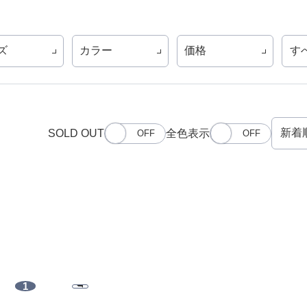
ズ
カラー
価格
す
SOLD OUT
全色表示
1