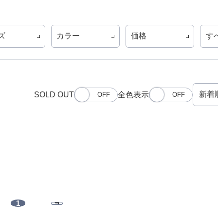
ズ
カラー
価格
す
SOLD OUT
全色表示
1