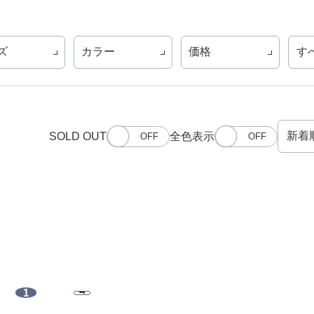
ズ
カラー
価格
す
SOLD OUT
全色表示
1