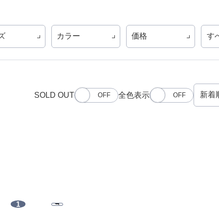
ズ
カラー
価格
す
SOLD OUT
全色表示
1