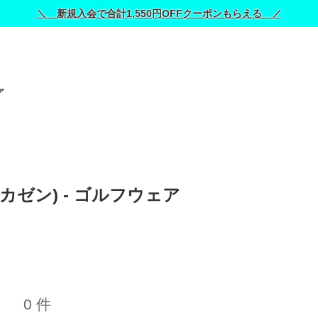
＼ 新規入会で合計1,550円OFFクーポンもらえる ／
ア
サカゼン) - ゴルフウェア 
0 件