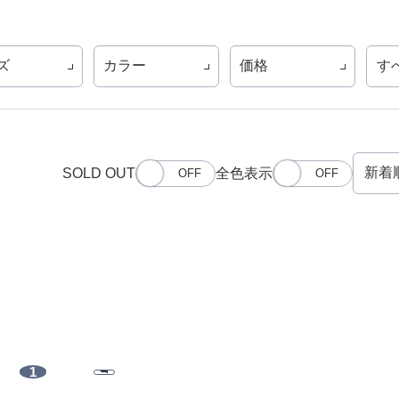
ズ
カラー
価格
す
SOLD OUT
全色表示
1