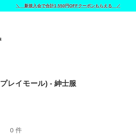
＼ 新規入会で合計1,550円OFFクーポンもらえる ／
服
 (プレイモール) - 紳士服 
0 件