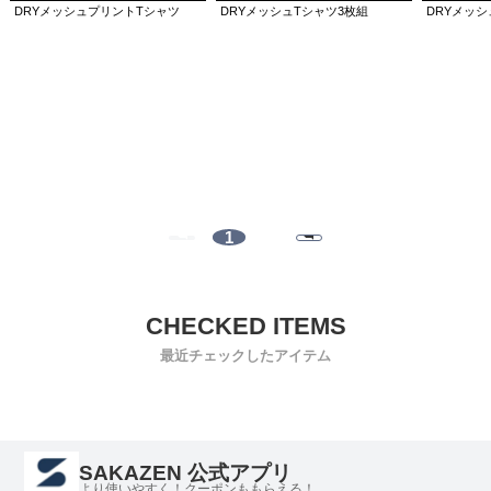
DRYメッシュプリントTシャツ
DRYメッシュTシャツ3枚組
DRYメッ
1
最近チェックしたアイテム
SAKAZEN 公式アプリ
より使いやすく！クーポンももらえる！