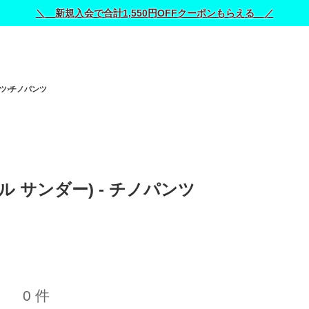
＼ 新規入会で合計1,550円OFFクーポンもらえる ／
ツ
チノパンツ
(ジル サンダー) - チノパンツ 
0 件