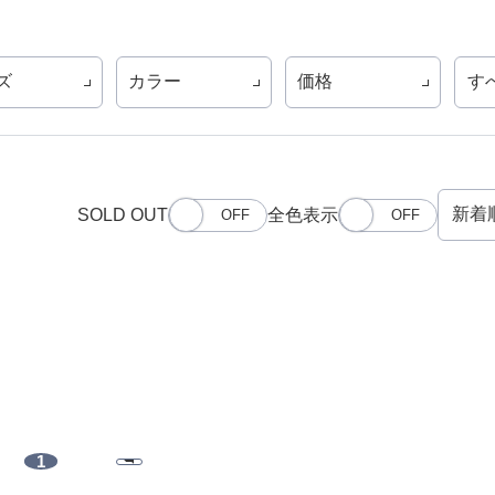
ズ
カラー
価格
す
SOLD OUT
全色表示
1