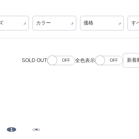
ズ
カラー
価格
す
SOLD OUT
全色表示
1