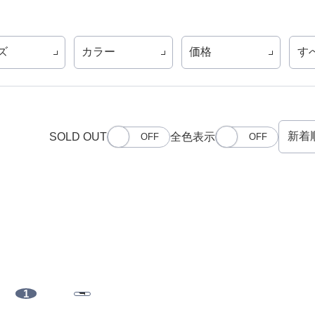
ズ
カラー
価格
す
SOLD OUT
全色表示
1