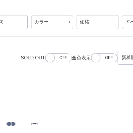
ズ
カラー
価格
す
SOLD OUT
全色表示
1