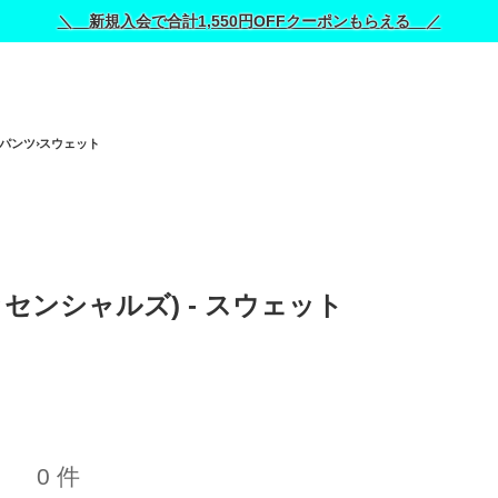
＼ 新規入会で合計1,550円OFFクーポンもらえる ／
パンツ
スウェット
エッセンシャルズ) - スウェット 
0 件