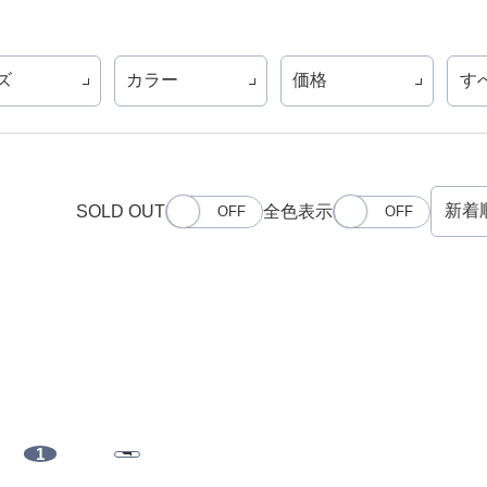
ズ
カラー
価格
す
SOLD OUT
全色表示
1