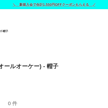
＼ 新規入会で合計1,550円OFFクーポンもらえる ／
ズ
帽子
 (オールオーケー) - 帽子 
0 件