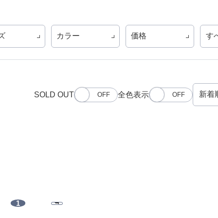
ズ
カラー
価格
す
SOLD OUT
全色表示
1