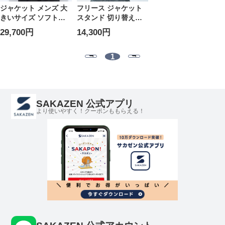
ジャケット メンズ 大
フリース ジャケット
きいサイズ ソフトシ
スタンド 切り替え
ェル 裏フリース フル
MIXED MEDIA
29,700円
14,300円
ジップ ブルゾン アウ
FLEECE STAND
ター パーカー フード
COLLAR JACKE アウ
秋 冬
ター ブルゾン ジップ
1
秋冬 大きいサイズ メ
ンズ
SAKAZEN 公式アプリ
より使いやすく！クーポンももらえる！