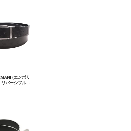
RMANI (エンポリ
) リバーシブル
Y4S502Y221E