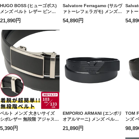
HUGO BOSS (ヒューゴボス)
Salvatore Ferragamo (サルヴ
Salva
メンズ ベルト レザー ピンバ
ァトーレフェラガモ) メンズ
ァトー
ックル＆プレートバックル
ベルト リバーシブル ピンバッ
ベルト
21,890円
54,890円
54,8
BOXベルト HB50563955
ク FG679497
ク FG6
ベルト メンズ 大きいサイズ
EMPORIO ARMANI (エンポリ
TOM 
シボレザー 無段階 アジャスタ
オアルマーニ) メンズ ベルト
ンズ 
ーベルト B＆T CLUB (ビーア
リバーシブル イーグルバック
ザー 
5,390円
21,890円
98,8
ンドティークラブ)
ル EAY4S642YQ48K
TFTB2