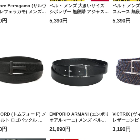
tore Ferragamo (サルヴ
ベルト メンズ 大きいサイズ
ベルト メンズ
レフェラガモ) メンズ
シボレザー 無段階 アジャスタ
スムース 無
 リバーシブル ピンバッ
ーベルト B＆T CLUB (ビーア
ベルト B＆T 
90円
5,390円
5,390円
70266
ンドティークラブ)
ドティークラ
FORD (トムフォード) メ
EMPORIO ARMANI (エンポリ
VICTRIX 
ベルト ロゴバックル レ
オアルマーニ) メンズ ベルト
レザーコンビ
ビジネス ベルト
リバーシブル サフィアーノレ
VIC32VXBT
90円
21,890円
3,190円
24LCL236L
ザー ピンバックル
EAEM5540AF24909