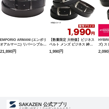
EMPORIO ARMANI (エンポリ
【数量限定 大特価】ビジネス
HYBR
オアルマーニ) リバーシブル
ベルト メンズ ビジネス 紳士
ズ) 
シボレザー ベルト
フォーマル 定番 人気
千鳥柄
21,890円
1,990円
2,09
EAY4S195YLO8J メンズ
SAKAZEN 公式アプリ
より使いやすく！クーポンももらえる！