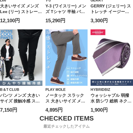
Lee
Y-3
GERRY
大きいサイズ メンズ
Y-3 (ワイスリー) メン
GERRY (ジェリー) ス
Lee (リー) ストレート
ズ Tシャツ 半袖 バッ
トレッチ イージーパ
ジップフライ ジーン
ク ロゴ スリーストラ
ンツ UVカット ドライ
12,100円
15,290円
3,300円
ズ 201 STRAIGHT
イプ クルーネック カ
冷感 テーパードパン
CUT
ットソー Tシャツ
ツ ナイロン ジャージ
Y3KQ9793
スポーツ アウトドア
ランニング ユニセッ
クス
B＆T CLUB
PLAY MOLE
HYBRIDBIZ
パンツ メンズ 大きい
ノータック スラック
ウォッシャブル 弱撥
サイズ 接触冷感 スト
ス 大きいサイズ メン
水 防シワ 総柄 ネクタ
レッチ イージーケア
ズ 春夏 涼感 プレミア
イ HYBRIDBIZ ハイブ
7,150円
4,895円
1,900円
アクティブパンツ ボ
ムストレッチ 吸汗速
リッドビズ 大きいサ
トムス ロングパンツ
乾 接触冷感 ゴルフ メ
イズ メンズ
伸縮 涼しい 春 夏
ッシュポケット 麻混
最近チェックしたアイテム
股ずれ防止 シック付