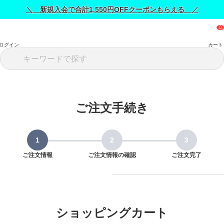
＼ 新規入会で合計1,550円OFFクーポンもらえる ／
ログイン
カート
ご注文手続き
ご注文情報
ご注文情報の確認
ご注文完了
ショッピングカート