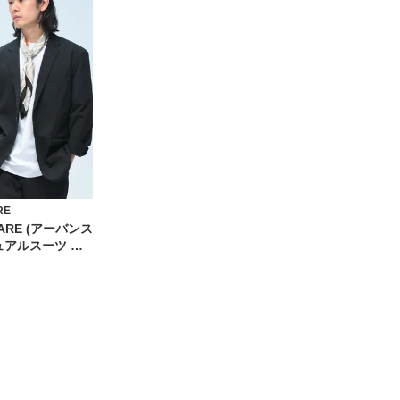
RE
UARE (アーバンス
ュアルスーツ セ
通気冷涼 ストレッ
 ロングパンツ
ュ テーラードジャ
ックス 上下セット