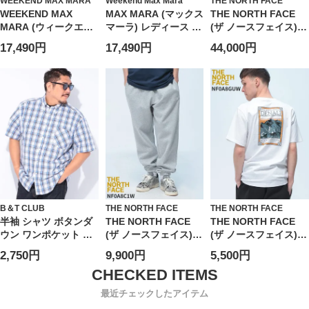
WEEKEND MAX MARA
Weekend Max Mara
THE NORTH FACE
WEEKEND MAX
MAX MARA (マックス
THE NORTH FACE
MARA (ウィークエン
マーラ) レディース デ
(ザ ノースフェイス)
ド マックスマーラ) レ
ニムシャツ 長袖 ロゴ
ダウンベスト ヌプシ
17,490円
17,490円
44,000円
ディース シャツ 長袖
ワンポイント ポケッ
ベスト フード収納 フ
ショート丈 ワンポケ
ト デニム シャツ ジャ
ルジップ 700フィルパ
ット デニム シャツ
ケット FOGGIA フォ
ワー 1996 RETRO
MXLFOGGIA6
ッジャ MXLFOGGIA6
NUPTSE VEST
B＆T CLUB
THE NORTH FACE
THE NORTH FACE
半袖 シャツ ボタンダ
THE NORTH FACE
THE NORTH FACE
ウン ワンポケット ブ
(ザ ノースフェイス)
(ザ ノースフェイス) T
ロード チェック トッ
裏起毛 スウェットパ
シャツ 半袖 バックプ
2,750円
9,900円
5,500円
プス チェック 大きい
ンツ ジョガーパンツ
リント クルーネック
サイズ メンズ
ワンポイント スウェ
カットソー トップス
ット ボトムス パンツ
プリント コットン
最近チェックしたアイテム
NF0A8C1W
NF0A8GUW