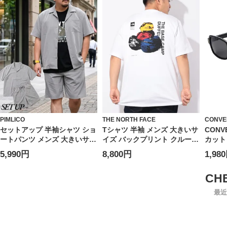
PIMLICO
THE NORTH FACE
CONVE
セットアップ 半袖シャツ ショ
Tシャツ 半袖 メンズ 大きいサ
CONV
ートパンツ メンズ 大きいサイ
イズ バックプリント クルーネ
カット
ズ WEB限定 収納袋 半袖 開襟
ック カットソー トップス カ
ユニセ
5,990円
8,800円
1,98
シャツ＆ショートパンツセッ
ットソー コットン 春 夏
レンズ
ト 上下セット シンプル ハー
紫外線対
フパンツ
最近