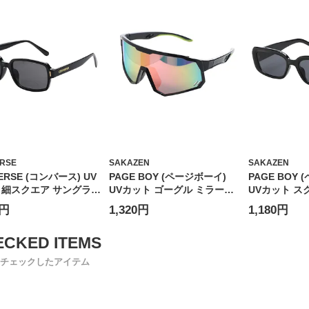
RSE
SAKAZEN
SAKAZEN
ERSE (コンバース) UV
PAGE BOY (ページボーイ)
PAGE BOY
 細スクエア サングラス
UVカット ゴーグル ミラーレ
UVカット ス
ックス スクエア カラー
ンズ サングラス ユニセックス
ス ユニセック
0円
1,320円
1,180円
 アイウェア 伊達メガネ
アイウェア 伊達メガネ 紫外線
ウェア 紫外線対
策 CV9505
対策 PY5115
チェックしたアイテム