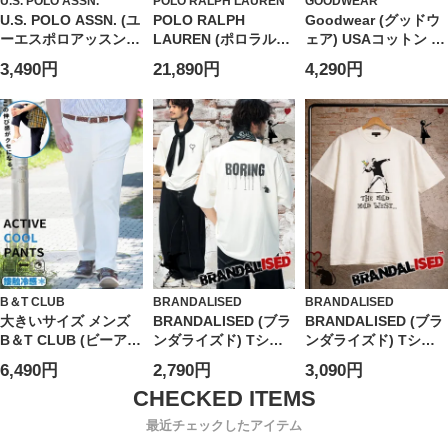
U.S. POLO ASSN.
POLO RALPH LAUREN
GOODWEAR
U.S. POLO ASSN. (ユ
POLO RALPH
Goodwear (グッドウ
ーエスポロアッスン)
LAUREN (ポロラルフ
ェア) USAコットン ポ
ショートパンツ 接触
ローレン) レディース
ケット クルーネック
3,490円
21,890円
4,290円
冷感 ワンポイント ハ
シャツ 長袖 麻100％
半袖 Tシャツ BIG Tee
ーフパンツ ボトムス
ロゴ ワンポイント レ
半ズボン シンプル ベ
ギュラーカラー リネ
ーシック 春 夏
ン シャツ
PLM61503
RLL211970730
B＆T CLUB
BRANDALISED
BRANDALISED
大きいサイズ メンズ
BRANDALISED (ブラ
BRANDALISED (ブラ
B＆T CLUB (ビーアン
ンダライズド) Tシャ
ンダライズド) Tシャ
ドティークラブ)
ツ 半袖 接触冷感 UV
ツ 半袖 接触冷感 速乾
6,490円
2,790円
3,090円
COOL ストレッチ 無
カット バンクシー ス
バンクシー クルーネ
地 アクティブパンツ
トレッチ クルーネッ
ック カットソー Love
ク カットソー Love
is in the Air
最近チェックしたアイテム
Rat BR26SU03D12 ユ
BR26SU04D12 ユニ