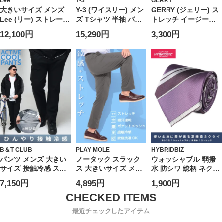
Lee
Y-3
GERRY
大きいサイズ メンズ
Y-3 (ワイスリー) メン
GERRY (ジェリー) ス
Lee (リー) ストレート
ズ Tシャツ 半袖 バッ
トレッチ イージーパ
ジップフライ ジーン
ク ロゴ スリーストラ
ンツ UVカット ドライ
12,100円
15,290円
3,300円
ズ 201 STRAIGHT
イプ クルーネック カ
冷感 テーパードパン
CUT
ットソー Tシャツ
ツ ナイロン ジャージ
Y3KQ9793
スポーツ アウトドア
ランニング ユニセッ
クス
B＆T CLUB
PLAY MOLE
HYBRIDBIZ
パンツ メンズ 大きい
ノータック スラック
ウォッシャブル 弱撥
サイズ 接触冷感 スト
ス 大きいサイズ メン
水 防シワ 総柄 ネクタ
レッチ イージーケア
ズ 春夏 涼感 プレミア
イ HYBRIDBIZ ハイブ
7,150円
4,895円
1,900円
アクティブパンツ ボ
ムストレッチ 吸汗速
リッドビズ 大きいサ
トムス ロングパンツ
乾 接触冷感 ゴルフ メ
イズ メンズ
伸縮 涼しい 春 夏
ッシュポケット 麻混
最近チェックしたアイテム
股ずれ防止 シック付