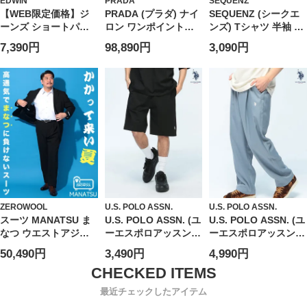
EDWIN
PRADA
SEQUENZ
【WEB限定価格】ジ
PRADA (プラダ) ナイ
SEQUENZ (シークエ
ーンズ ショートパン
ロン ワンポイントロ
ンズ) Tシャツ 半袖 バ
ツ メンズ 大きいサイ
ゴ バミューダショー
ックプリント リブ素
7,390円
98,890円
3,090円
ズ 綿100％ ジップフ
ツ PRSPG321WQ8 ブ
材 クルーネック カッ
ライ ベーシック デニ
ランド
トソー ユニセックス
ムショーツ ボトムス
ハーフパンツ ショー
パン 短パン ジーパン
デニム シンプル 春 夏
ZEROWOOL
U.S. POLO ASSN.
U.S. POLO ASSN.
スーツ MANATSU ま
U.S. POLO ASSN. (ユ
U.S. POLO ASSN. (ユ
なつ ウエストアジャ
ーエスポロアッスン)
ーエスポロアッスン)
スター シングル ツー
ショートパンツ 接触
イージーパンツ
50,490円
3,490円
4,990円
パンツ 2本パンツ 春
冷感 ワンポイント ハ
PLM62500 ワンポイ
夏 通気性 大きいサイ
ーフパンツ ボトムス
ント ロゴ刺繍 ルーズ
ズ メンズ ビジネス
半ズボン シンプル ベ
ワイドパンツ ウエス
最近チェックしたアイテム
ーシック 春 夏
トゴム ウエスト紐付