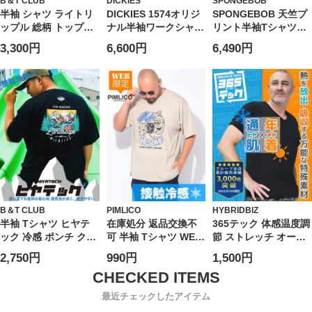
B＆T CLUB
DICKIES
SPONGEBOB
半袖 シャツ ライトリ
DICKIES 1574オリジ
SPONGEBOB 天竺プ
ップル 総柄 トップス
ナル半袖ワークシャツ
リント半袖Tシャツ
柄シャツ ポケット 春
(1277-6251)
(1278-6505)
3,300円
6,600円
6,490円
夏 大きいサイズ メン
ズ
B＆T CLUB
PIMLICO
HYBRIDBIZ
半袖 Tシャツ ヒヤテ
在庫処分 返品交換不
365テック 体感温度調
ック 冷感 ポンチ クル
可 半袖 Tシャツ WEB
節 ストレッチ オール
ーネック
限定 ポンチ ダイスプ
シーズン対応 半袖 V
2,750円
990円
1,500円
MOUNTAINS トップ
リント クルーネック
ネック アンダーTシャ
ス プリント 刺繍 涼し
トップス ゆったり 春
ツ HYBRIDBIZ ハイブ
い 春 夏 大きいサイズ
夏 大きいサイズ メン
リッドビズ 大きいサ
最近チェックしたアイテム
メンズ
ズ
イズ メンズ