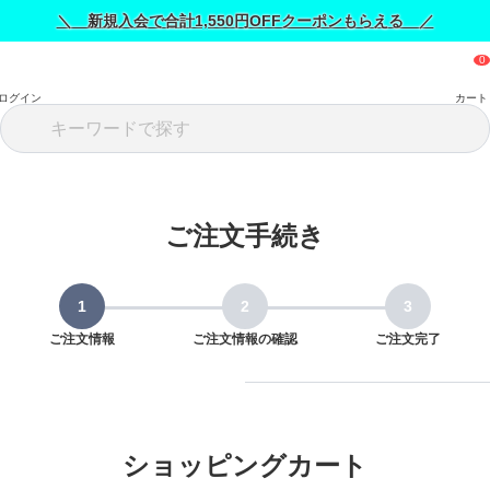
＼ 新規入会で合計1,550円OFFクーポンもらえる ／
ログイン
カート
ご注文手続き
ご注文情報
ご注文情報の確認
ご注文完了
ショッピングカート