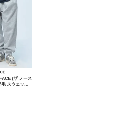
ACE
 FACE (ザ ノース
起毛 スウェット
ガーパンツ ワンポ
ット ボトムス
8C1W