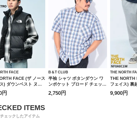
ORTH FACE
B＆T CLUB
THE NORTH F
NORTH FACE (ザ ノース
半袖 シャツ ボタンダウン ワ
THE NORTH
ス) ダウンベスト ヌプ
ンポケット ブロード チェック
フェイス) 裏
ト フード収納 フルジッ
トップス チェック 大きいサイ
パンツ ジョ
00円
2,750円
9,900円
0フィルパワー 1996
ズ メンズ
イント スウェ
 NUPTSE VEST
パンツ NF0A
チェックしたアイテム