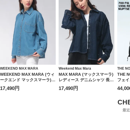
WEEKEND MAX MARA
Weekend Max Mara
THE N
WEEKEND MAX MARA (ウィ
MAX MARA (マックスマーラ)
THE 
ークエンド マックスマーラ)
レディース デニムシャツ 長袖
フェイ
レディース シャツ 長袖 ショ
ロゴ ワンポイント ポケット
シベス
17,490円
17,490円
44,0
ート丈 ワンポケット デニム
デニム シャツ ジャケット
プ 70
シャツ MXLFOGGIA6
FOGGIA フォッジャ
RETRO
MXLFOGGIA6
最近