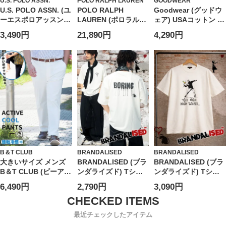
U.S. POLO ASSN.
POLO RALPH LAUREN
GOODWEAR
U.S. POLO ASSN. (ユ
POLO RALPH
Goodwear (グッドウ
ーエスポロアッスン)
LAUREN (ポロラルフ
ェア) USAコットン ポ
ショートパンツ 接触
ローレン) レディース
ケット クルーネック
3,490円
21,890円
4,290円
冷感 ワンポイント ハ
シャツ 長袖 麻100％
半袖 Tシャツ BIG Tee
ーフパンツ ボトムス
ロゴ ワンポイント レ
半ズボン シンプル ベ
ギュラーカラー リネ
ーシック 春 夏
ン シャツ
PLM61503
RLL211970730
B＆T CLUB
BRANDALISED
BRANDALISED
大きいサイズ メンズ
BRANDALISED (ブラ
BRANDALISED (ブラ
B＆T CLUB (ビーアン
ンダライズド) Tシャ
ンダライズド) Tシャ
ドティークラブ)
ツ 半袖 接触冷感 UV
ツ 半袖 接触冷感 速乾
6,490円
2,790円
3,090円
COOL ストレッチ 無
カット バンクシー ス
バンクシー クルーネ
地 アクティブパンツ
トレッチ クルーネッ
ック カットソー Love
ク カットソー Love
is in the Air
最近チェックしたアイテム
Rat BR26SU03D12 ユ
BR26SU04D12 ユニ