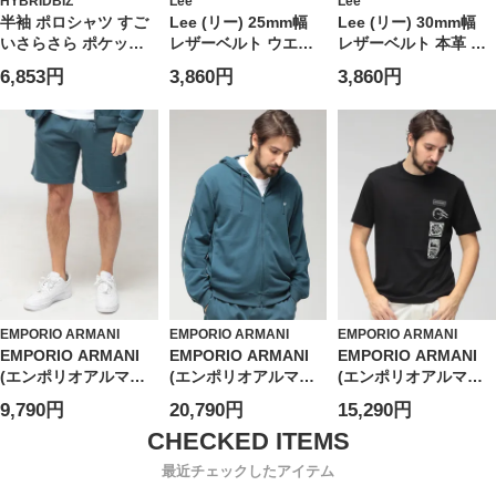
HYBRIDBIZ
Lee
Lee
半袖 ポロシャツ すご
Lee (リー) 25mm幅
Lee (リー) 30mm幅
いさらさら ポケット
レザーベルト ウエス
レザーベルト 本革 ゴ
トップス 無地 涼しい
タン ゴールド ピンバ
ールドバックル ミニ
6,853円
3,860円
3,860円
春 夏 大きいサイズ メ
ックル 本革 ユニセッ
ロゴ ユニセックス
ンズ ビジネス
クス 0120599G
120597
EMPORIO ARMANI
EMPORIO ARMANI
EMPORIO ARMANI
EMPORIO ARMANI
EMPORIO ARMANI
EMPORIO ARMANI
(エンポリオアルマー
(エンポリオアルマー
(エンポリオアルマー
ニ) メンズ ショートパ
ニ) メンズ パーカー
ニ) メンズ Tシャツ 半
9,790円
20,790円
15,290円
ンツ ロゴテープ ウエ
長袖 ロゴテープ フル
袖 プリント＆刺繍 ク
ストコード ショーツ
ジップ
ルーネック カットソ
EAUEM495AF18887
EAUEM653AF18887
ー
最近チェックしたアイテム
EAEM4994AF24470