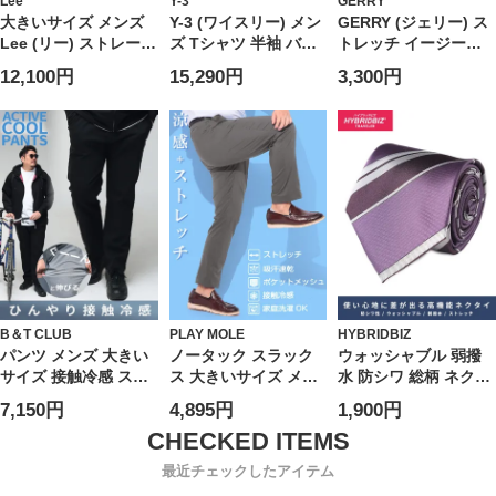
Lee
Y-3
GERRY
大きいサイズ メンズ
Y-3 (ワイスリー) メン
GERRY (ジェリー) ス
Lee (リー) ストレート
ズ Tシャツ 半袖 バッ
トレッチ イージーパ
ジップフライ ジーン
ク ロゴ スリーストラ
ンツ UVカット ドライ
12,100円
15,290円
3,300円
ズ 201 STRAIGHT
イプ クルーネック カ
冷感 テーパードパン
CUT
ットソー Tシャツ
ツ ナイロン ジャージ
Y3KQ9793
スポーツ アウトドア
ランニング ユニセッ
クス
B＆T CLUB
PLAY MOLE
HYBRIDBIZ
パンツ メンズ 大きい
ノータック スラック
ウォッシャブル 弱撥
サイズ 接触冷感 スト
ス 大きいサイズ メン
水 防シワ 総柄 ネクタ
レッチ イージーケア
ズ 春夏 涼感 プレミア
イ HYBRIDBIZ ハイブ
7,150円
4,895円
1,900円
アクティブパンツ ボ
ムストレッチ 吸汗速
リッドビズ 大きいサ
トムス ロングパンツ
乾 接触冷感 ゴルフ メ
イズ メンズ
伸縮 涼しい 春 夏
ッシュポケット 麻混
最近チェックしたアイテム
股ずれ防止 シック付