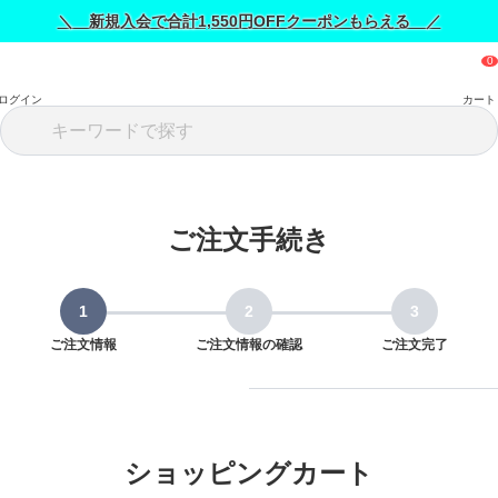
＼ 新規入会で合計1,550円OFFクーポンもらえる ／
ログイン
カート
ご注文手続き
ご注文情報
ご注文情報の確認
ご注文完了
ショッピングカート