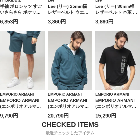
HYBRIDBIZ
Lee
Lee
半袖 ポロシャツ すご
Lee (リー) 25mm幅
Lee (リー) 30mm幅
いさらさら ポケット
レザーベルト ウエス
レザーベルト 本革 ゴ
トップス 無地 涼しい
タン ゴールド ピンバ
ールドバックル ミニ
6,853円
3,860円
3,860円
春 夏 大きいサイズ メ
ックル 本革 ユニセッ
ロゴ ユニセックス
ンズ ビジネス
クス 0120599G
120597
EMPORIO ARMANI
EMPORIO ARMANI
EMPORIO ARMANI
EMPORIO ARMANI
EMPORIO ARMANI
EMPORIO ARMANI
(エンポリオアルマー
(エンポリオアルマー
(エンポリオアルマー
ニ) メンズ ショートパ
ニ) メンズ パーカー
ニ) メンズ Tシャツ 半
9,790円
20,790円
15,290円
ンツ ロゴテープ ウエ
長袖 ロゴテープ フル
袖 プリント＆刺繍 ク
ストコード ショーツ
ジップ
ルーネック カットソ
EAUEM495AF18887
EAUEM653AF18887
ー
最近チェックしたアイテム
EAEM4994AF24470