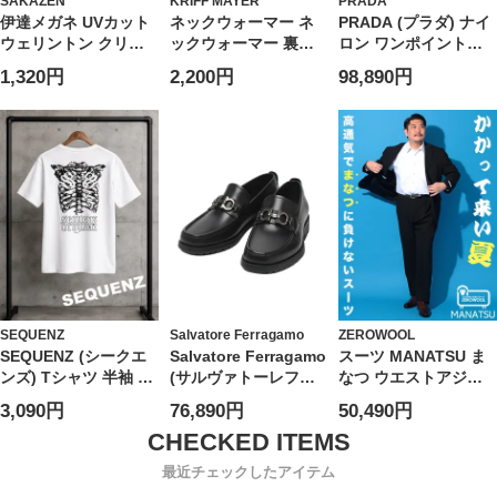
SAKAZEN
KRIFF MAYER
PRADA
伊達メガネ UVカット
ネックウォーマー ネ
PRADA (プラダ) ナイ
ウェリントン クリア
ックウォーマー 裏起
ロン ワンポイントロ
レンズ アイウェア ユ
毛 ボア キングサイズ
ゴ バミューダショー
1,320円
2,200円
98,890円
ニセックス PY6531
防寒 秋 冬 大きいサイ
ツ PRSPG321WQ8 ブ
ズ メンズ
ランド
SEQUENZ
Salvatore Ferragamo
ZEROWOOL
SEQUENZ (シークエ
Salvatore Ferragamo
スーツ MANATSU ま
ンズ) Tシャツ 半袖 バ
(サルヴァトーレフェ
なつ ウエストアジャ
ックプリント リブ素
ラガモ) レザー ガンチ
スター シングル ツー
3,090円
76,890円
50,490円
材 クルーネック カッ
ーニ ローファー
パンツ 2本パンツ 春
トソー ユニセックス
FG71792F24 メンズ
夏 通気性 大きいサイ
ズ メンズ ビジネス
最近チェックしたアイテム