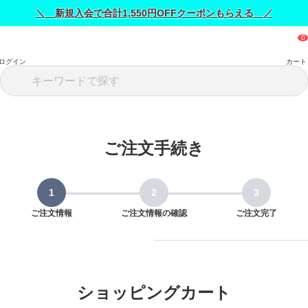
＼ 新規入会で合計1,550円OFFクーポンもらえる ／
ログイン
カート
ご注文手続き
ご注文情報
ご注文情報の確認
ご注文完了
ショッピングカート