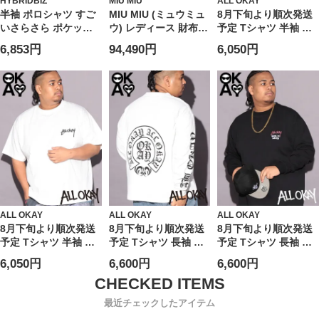
HYBRIDBIZ
MIU MIU
ALL OKAY
半袖 ポロシャツ すご
MIU MIU (ミュウミュ
8月下旬より順次発送
いさらさら ポケット
ウ) レディース 財布
予定 Tシャツ 半袖 メ
トップス 無地 涼しい
シワ加工 シャインレ
ンズ 大きいサイズ フ
6,853円
94,490円
6,050円
春 夏 大きいサイズ メ
ザー 二つ折り ウォレ
ロント刺繍×バックプ
ンズ ビジネス
ット
リント クルーネック
MIU5ML0502A44
カットソー トップス
Tシャツ ストリート
カジュアル プリント
シャツ クルー コット
ン
ALL OKAY
ALL OKAY
ALL OKAY
8月下旬より順次発送
8月下旬より順次発送
8月下旬より順次発送
予定 Tシャツ 半袖 メ
予定 Tシャツ 長袖 メ
予定 Tシャツ 長袖 メ
ンズ 大きいサイズ ワ
ンズ 大きいサイズ オ
ンズ 大きいサイズ フ
6,050円
6,600円
6,600円
ンポイント刺繍×バッ
ールドイングリッシュ
ロントロゴ×バックサ
クサークルプリント
ロゴ ロングスリーブ
ークルプリント ロン
クルーネック カット
カットソー トップス
グスリーブ カットソ
最近チェックしたアイテム
ソー トップス Tシャ
ロンT ストリート カ
ー トップス ロンT ス