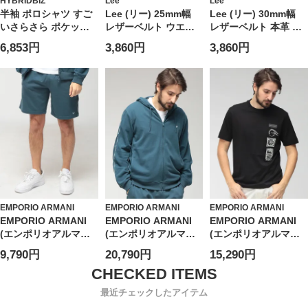
HYBRIDBIZ
Lee
Lee
半袖 ポロシャツ すご
Lee (リー) 25mm幅
Lee (リー) 30mm幅
いさらさら ポケット
レザーベルト ウエス
レザーベルト 本革 ゴ
トップス 無地 涼しい
タン ゴールド ピンバ
ールドバックル ミニ
6,853円
3,860円
3,860円
春 夏 大きいサイズ メ
ックル 本革 ユニセッ
ロゴ ユニセックス
ンズ ビジネス
クス 0120599G
120597
EMPORIO ARMANI
EMPORIO ARMANI
EMPORIO ARMANI
EMPORIO ARMANI
EMPORIO ARMANI
EMPORIO ARMANI
(エンポリオアルマー
(エンポリオアルマー
(エンポリオアルマー
ニ) メンズ ショートパ
ニ) メンズ パーカー
ニ) メンズ Tシャツ 半
9,790円
20,790円
15,290円
ンツ ロゴテープ ウエ
長袖 ロゴテープ フル
袖 プリント＆刺繍 ク
ストコード ショーツ
ジップ
ルーネック カットソ
EAUEM495AF18887
EAUEM653AF18887
ー
最近チェックしたアイテム
EAEM4994AF24470