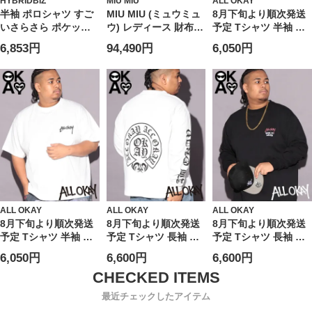
HYBRIDBIZ
MIU MIU
ALL OKAY
半袖 ポロシャツ すご
MIU MIU (ミュウミュ
8月下旬より順次発送
いさらさら ポケット
ウ) レディース 財布
予定 Tシャツ 半袖 メ
トップス 無地 涼しい
シワ加工 シャインレ
ンズ 大きいサイズ フ
6,853円
94,490円
6,050円
春 夏 大きいサイズ メ
ザー 二つ折り ウォレ
ロント刺繍×バックプ
ンズ ビジネス
ット
リント クルーネック
MIU5ML0502A44
カットソー トップス
Tシャツ ストリート
カジュアル プリント
シャツ クルー コット
ン
ALL OKAY
ALL OKAY
ALL OKAY
8月下旬より順次発送
8月下旬より順次発送
8月下旬より順次発送
予定 Tシャツ 半袖 メ
予定 Tシャツ 長袖 メ
予定 Tシャツ 長袖 メ
ンズ 大きいサイズ ワ
ンズ 大きいサイズ オ
ンズ 大きいサイズ フ
6,050円
6,600円
6,600円
ンポイント刺繍×バッ
ールドイングリッシュ
ロントロゴ×バックサ
クサークルプリント
ロゴ ロングスリーブ
ークルプリント ロン
クルーネック カット
カットソー トップス
グスリーブ カットソ
最近チェックしたアイテム
ソー トップス Tシャ
ロンT ストリート カ
ー トップス ロンT ス