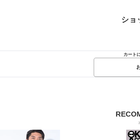
ショ
カート