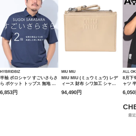
HYBRIDBIZ
MIU MIU
ALL O
半袖 ポロシャツ すごいさらさ
MIU MIU (ミュウミュウ) レデ
8月下
ら ポケット トップス 無地 涼
ィース 財布 シワ加工 シャイ
ャツ 
しい 春 夏 大きいサイズ メン
ンレザー 二つ折り ウォレット
ズ フ
6,853円
94,490円
6,05
ズ ビジネス
MIU5ML0502A44
ント 
トップ
カジュ
ルー 
最近