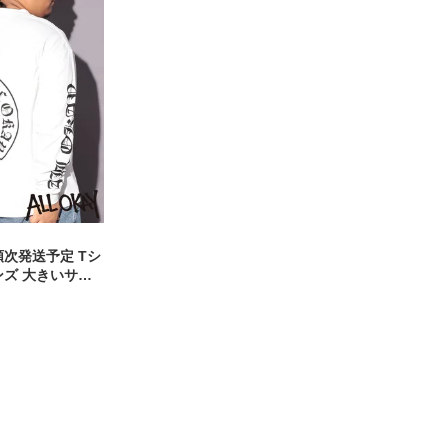
順次発送予定 Tシ
ンズ 大きいサイ
イングリッシュロ
リーブ カットソー
T ストリート カ
ー コットン プ