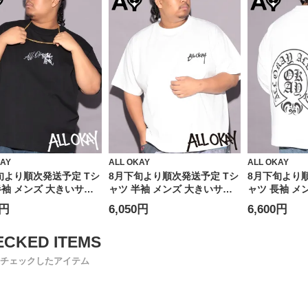
KAY
ALL OKAY
ALL OKAY
旬より順次発送予定 Tシ
8月下旬より順次発送予定 Tシ
8月下旬より
半袖 メンズ 大きいサイ
ャツ 半袖 メンズ 大きいサイ
ャツ 長袖 メ
ロント刺繍×バックプリ
ズ ワンポイント刺繍×バック
ズ オールド
0円
6,050円
6,600円
クルーネック カットソー
サークルプリント クルーネッ
ゴ ロングス
ス Tシャツ ストリート
ク カットソー トップス Tシャ
トップス ロン
アル プリントシャツ ク
ツ ストリート カジュアル プ
ジュアル クル
コットン
リントシャツ クルー コットン
リント
チェックしたアイテム