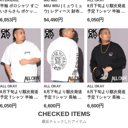
HYBRIDBIZ
MIU MIU
ALL OKAY
半袖 ポロシャツ すご
MIU MIU (ミュウミュ
8月下旬より順次発送
いさらさら ポケット
ウ) レディース 財布
予定 Tシャツ 半袖 メ
トップス 無地 涼しい
シワ加工 シャインレ
ンズ 大きいサイズ フ
6,853円
94,490円
6,050円
春 夏 大きいサイズ メ
ザー 二つ折り ウォレ
ロント刺繍×バックプ
ンズ ビジネス
ット
リント クルーネック
MIU5ML0502A44
カットソー トップス
Tシャツ ストリート
カジュアル プリント
シャツ クルー コット
ン
ALL OKAY
ALL OKAY
ALL OKAY
8月下旬より順次発送
8月下旬より順次発送
8月下旬より順次発送
予定 Tシャツ 半袖 メ
予定 Tシャツ 長袖 メ
予定 Tシャツ 長袖 メ
ンズ 大きいサイズ ワ
ンズ 大きいサイズ オ
ンズ 大きいサイズ フ
6,050円
6,600円
6,600円
ンポイント刺繍×バッ
ールドイングリッシュ
ロントロゴ×バックサ
クサークルプリント
ロゴ ロングスリーブ
ークルプリント ロン
クルーネック カット
カットソー トップス
グスリーブ カットソ
最近チェックしたアイテム
ソー トップス Tシャ
ロンT ストリート カ
ー トップス ロンT ス