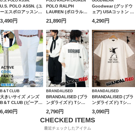
U.S. POLO ASSN.
POLO RALPH LAUREN
GOODWEAR
U.S. POLO ASSN. (ユ
POLO RALPH
Goodwear (グッドウ
ーエスポロアッスン)
LAUREN (ポロラルフ
ェア) USAコットン ポ
ショートパンツ 接触
ローレン) レディース
ケット クルーネック
3,490円
21,890円
4,290円
冷感 ワンポイント ハ
シャツ 長袖 麻100％
半袖 Tシャツ BIG Tee
ーフパンツ ボトムス
ロゴ ワンポイント レ
半ズボン シンプル ベ
ギュラーカラー リネ
ーシック 春 夏
ン シャツ
PLM61503
RLL211970730
B＆T CLUB
BRANDALISED
BRANDALISED
大きいサイズ メンズ
BRANDALISED (ブラ
BRANDALISED (ブラ
B＆T CLUB (ビーアン
ンダライズド) Tシャ
ンダライズド) Tシャ
ドティークラブ)
ツ 半袖 接触冷感 UV
ツ 半袖 接触冷感 速乾
6,490円
2,790円
3,090円
COOL ストレッチ 無
カット バンクシー ス
バンクシー クルーネ
地 アクティブパンツ
トレッチ クルーネッ
ック カットソー Love
ク カットソー Love
is in the Air
最近チェックしたアイテム
Rat BR26SU03D12 ユ
BR26SU04D12 ユニ