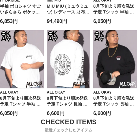
HYBRIDBIZ
MIU MIU
ALL OKAY
半袖 ポロシャツ すご
MIU MIU (ミュウミュ
8月下旬より順次発送
いさらさら ポケット
ウ) レディース 財布
予定 Tシャツ 半袖 メ
トップス 無地 涼しい
シワ加工 シャインレ
ンズ 大きいサイズ フ
6,853円
94,490円
6,050円
春 夏 大きいサイズ メ
ザー 二つ折り ウォレ
ロント刺繍×バックプ
ンズ ビジネス
ット
リント クルーネック
MIU5ML0502A44
カットソー トップス
Tシャツ ストリート
カジュアル プリント
シャツ クルー コット
ン
ALL OKAY
ALL OKAY
ALL OKAY
8月下旬より順次発送
8月下旬より順次発送
8月下旬より順次発送
予定 Tシャツ 半袖 メ
予定 Tシャツ 長袖 メ
予定 Tシャツ 長袖 メ
ンズ 大きいサイズ ワ
ンズ 大きいサイズ オ
ンズ 大きいサイズ フ
6,050円
6,600円
6,600円
ンポイント刺繍×バッ
ールドイングリッシュ
ロントロゴ×バックサ
クサークルプリント
ロゴ ロングスリーブ
ークルプリント ロン
クルーネック カット
カットソー トップス
グスリーブ カットソ
最近チェックしたアイテム
ソー トップス Tシャ
ロンT ストリート カ
ー トップス ロンT ス