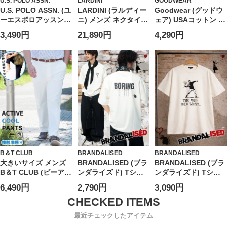
U.S. POLO ASSN.
LARDINI
GOODWEAR
U.S. POLO ASSN. (ユ
LARDINI (ラルディー
Goodwear (グッドウ
ーエスポロアッスン)
ニ) メンズ ネクタイ
ェア) USAコットン ポ
ショートパンツ 接触
シルク100％ フラワー
ケット クルーネック
3,490円
21,890円
4,290円
冷感 ワンポイント ハ
刺繍 タイ
半袖 Tシャツ BIG Tee
ーフパンツ ボトムス
LDCRC8AC64101
半ズボン シンプル ベ
ーシック 春 夏
PLM61503
B＆T CLUB
BRANDALISED
BRANDALISED
大きいサイズ メンズ
BRANDALISED (ブラ
BRANDALISED (ブラ
B＆T CLUB (ビーアン
ンダライズド) Tシャ
ンダライズド) Tシャ
ドティークラブ)
ツ 半袖 接触冷感 UV
ツ 半袖 接触冷感 速乾
6,490円
2,790円
3,090円
COOL ストレッチ 無
カット バンクシー ス
バンクシー クルーネ
地 アクティブパンツ
トレッチ クルーネッ
ック カットソー Love
ク カットソー Love
is in the Air
最近チェックしたアイテム
Rat BR26SU03D12 ユ
BR26SU04D12 ユニ