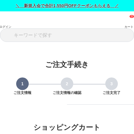
＼ 新規入会で合計1,550円OFFクーポンもらえる ／
ログイン
カート
ご注文手続き
ご注文情報
ご注文情報の確認
ご注文完了
ショッピングカート